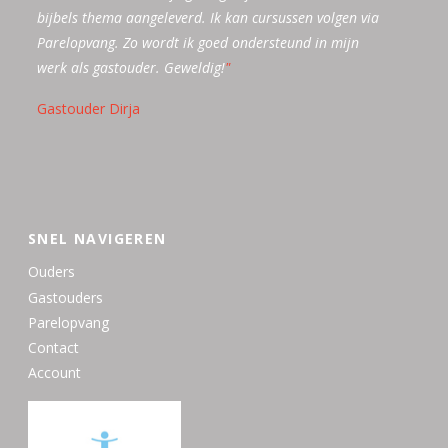
bijbels thema aangeleverd. Ik kan cursussen volgen via
waarde heeft.
overleggen/vragen. Ook in de nieuwsbrieven vind ik
"
Parelopvang. Zo wordt ik goed ondersteund in mijn
vaak nuttige informatie. Daarnaast is de Parelopvang
werk als gastouder. Geweldig!
een christelijk bureau en sluiten zij aan bij mijn
"
waarden en normen.
"
Gastouder Dirja
SNEL NAVIGEREN
Ouders
Gastouders
Parelopvang
Contact
Account