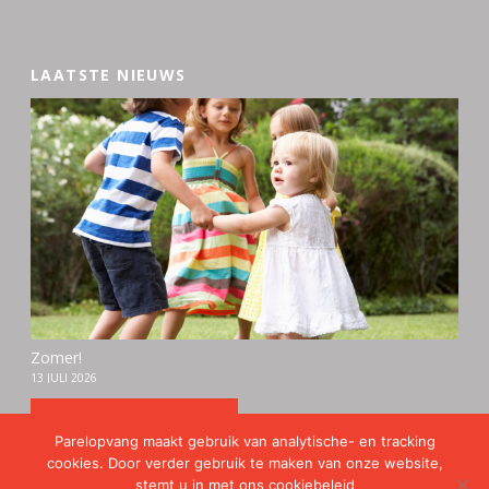
LAATSTE NIEUWS
Zomer!
13 JULI 2026
Bekijk alle berichten
Parelopvang maakt gebruik van analytische- en tracking
cookies. Door verder gebruik te maken van onze website,
stemt u in met ons
cookiebeleid