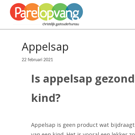
Appelsap
22 februari 2021
Is appelsap gezond
kind?
Appelsap is geen product wat bijdraag
van een kind. Het is vooral een lekker zo