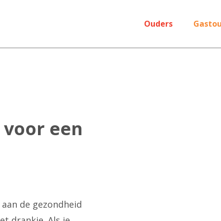
Ouders
Gastou
 voor een
t aan de gezondheid
et drankje. Als je