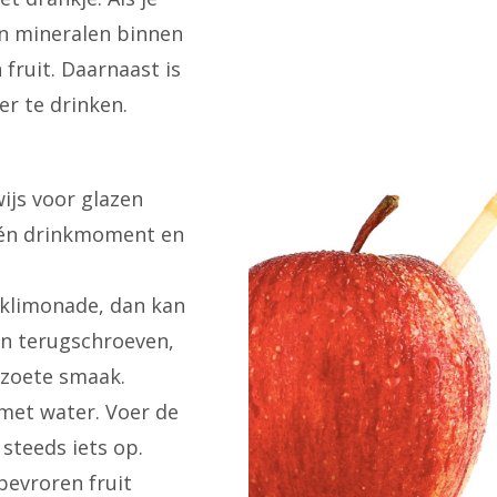
en mineralen binnen
fruit. Daarnaast is
er te drinken.
ijs voor glazen
 één drinkmoment en
klimonade, dan kan
an terugschroeven,
 zoete smaak.
met water. Voer de
steeds iets op.
evroren fruit