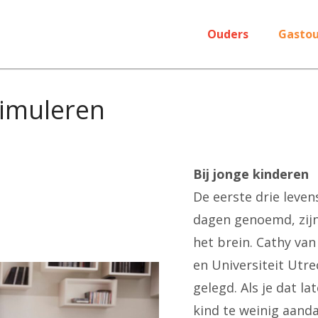
Ouders
Gastou
timuleren
Bij jonge kinderen
De eerste drie leven
dagen genoemd, zijn
het brein. Cathy va
en Universiteit Utr
gelegd. Als je dat l
kind te weinig aand