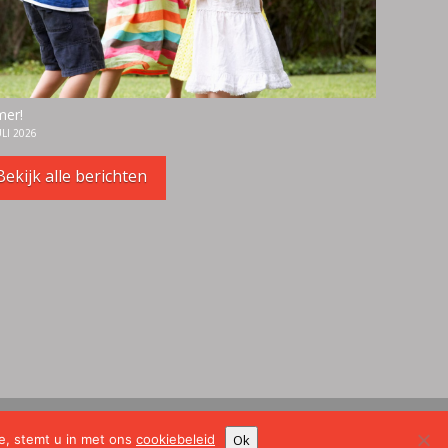
er!
ULI 2026
Bekijk alle berichten
Design & Realisatie:
Falco Solutions
Ok
e, stemt u in met ons
cookiebeleid