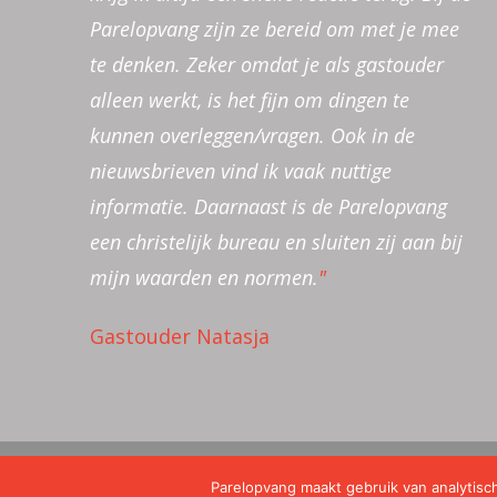
Parelopvang zijn ze bereid om met je mee
meer bieden in vorm van cursussen en
Dank voor het regelen! En voor de
iets geregeld moet worden, kan dat snel en
belangrijke taak voor ons als gastouder.
te denken. Zeker omdat je als gastouder
bewerkingsmatriaal. Zo kan je als
makkelijke en zo het overkomt
netjes gedaan worden. Door middel van de
Door middel van de verhalen uit de bijbel
alleen werkt, is het fijn om dingen te
gastouder goede veilige opvang blijven
gestroomlijnde manier van
nieuwsbrieven wordt je goed geïnformeerd
geef je de kinderen mee dat de
kunnen overleggen/vragen. Ook in de
bieden.
communiceren.
en een bijbels thema aangeleverd. Ik kan
geborgenheid bij God veel waarde heeft.
"
"
"
nieuwsbrieven vind ik vaak nuttige
cursussen volgen via Parelopvang. Zo
informatie. Daarnaast is de Parelopvang
wordt ik goed ondersteund in mijn werk als
een christelijk bureau en sluiten zij aan bij
gastouder. Geweldig!
"
mijn waarden en normen.
"
Gastouder Natasja
Disclaimer
|
Cookieverklaring
Parelopvang maakt gebruik van analytisc