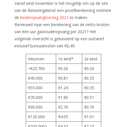
Vanaf eind november is het mogelijk om op de site
van de Belastingdienst een proefberekening omtrent
de
kinderopvangtoeslag 2021
te maken.
Benieuwd naar een berekening van de netto-kosten
van één uur gastouderopvang per 2021? Het
volgende overzicht is gebaseerd op een uurtarief
inclusief bureaukosten van €6,49.
Inkomen
1e kind*
2e kind
<€25.700
€0.26
€0.26
€40.000
€0.81
€0.35
€55.000
€1.24
€0.35
€70.000
€1.80
€0.51
€90.000
€2.70
€0.70
€120.000
€4.05
€1.01
€200.000>
€4.33
€2.10