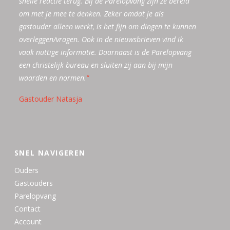
snelle reactie terug. Bij de Parelopvang zijn ze bereid
een belangrijke taak voor ons als gastouder. Door
Als er iets geregeld moet worden, kan dat snel en
meer bieden in vorm van cursussen en
Gastouder Julia
hele positieve match! Dank voor het regelen! En voor
om met je mee te denken. Zeker omdat je als
middel van de verhalen uit de bijbel geef je de
netjes gedaan worden. Door middel van de
bewerkingsmatriaal. Zo kan je als gastouder goede
de makkelijke en zo het overkomt gestroomlijnde
gastouder alleen werkt, is het fijn om dingen te kunnen
kinderen mee dat de geborgenheid bij God veel
nieuwsbrieven wordt je goed geïnformeerd en een
veilige opvang blijven bieden.
manier van communiceren.
"
"
overleggen/vragen. Ook in de nieuwsbrieven vind ik
waarde heeft.
bijbels thema aangeleverd. Ik kan cursussen volgen via
"
vaak nuttige informatie. Daarnaast is de Parelopvang
Parelopvang. Zo wordt ik goed ondersteund in mijn
een christelijk bureau en sluiten zij aan bij mijn
werk als gastouder. Geweldig!
"
waarden en normen.
"
Gastouder Natasja
SNEL NAVIGEREN
Ouders
Gastouders
Parelopvang
Contact
Account