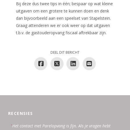
Bij deze dus twee tips in één; bespaar op wat kleine
uitgaven om een grotere te kunnen doen en denk
dan bijvoorbeeld aan een speelset van Stapelstein.
Graag attenderen we er ook weer op dat uitgaven
t.b.v. de gastouderopvang fiscaal aftrekbaar zijn.
DEEL DIT BERICHT
RECENSIES
"
"
"
"
"
"
"
Het contact met Parelopvang is fijn. Als je vragen hebt
Samenwerken met Parelopvang vind ik prettig,
Bijzonder
Sinds begin dit jaar werk ik samen met de
Het gastouderbureau Parelopvang raadt ik aan. Door
Werken samen met Christelijk Gastouderbureau
De samenwerking met De Parelopvang heb ik altijd