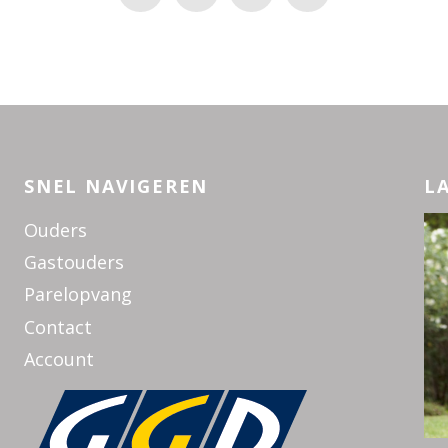
SNEL NAVIGEREN
L
Ouders
Gastouders
Parelopvang
Contact
Account